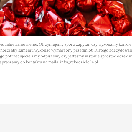
dualne zamówienie. Otrzymujemy sporo zapytań czy wykonamy konkretn
jętności aby samemu wykonać wymarzony przedmiot. Dlatego zdecydowaliś
ego potrzebujecie a my odpiszemy czy jesteśmy w stanie sprostać oczek
Zapraszamy do kontaktu na maila: info@rękodzieło24.pl