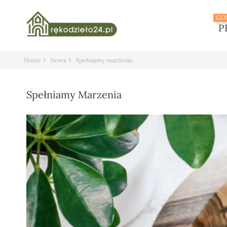
GO
P
Home
News
Spełniamy marzenia
Spełniamy Marzenia