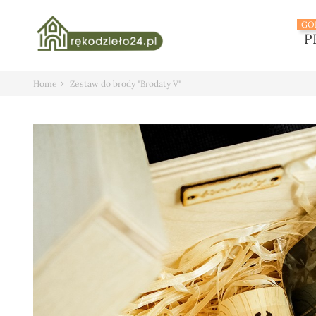
GO
P
Home
Zestaw do brody "Brodaty V"