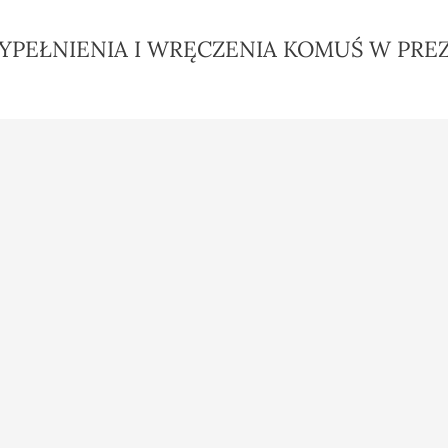
YPEŁNIENIA I WRĘCZENIA KOMUŚ W PREZ
Polityka prywatności
Dane osobowe
ty
Regulamin
Zamówienia
kupowane
Kontakt z nami
Moje pokwitowani
płatności
Mapa strony
Adresy
Kupony