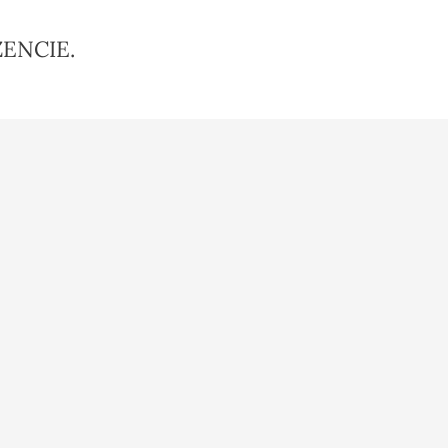
ENCIE.
a - korekty