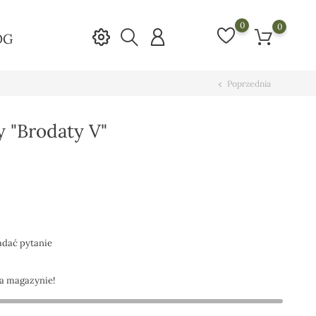
0
0
OG
Poprzednia
chevron_left
 "Brodaty V"
adać pytanie
a magazynie!