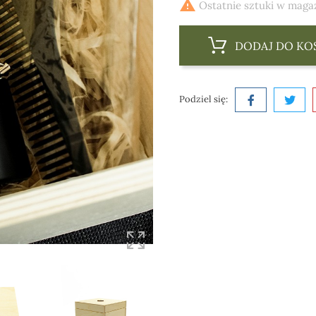

Ostatnie sztuki w maga
DODAJ DO KO
Podziel się: