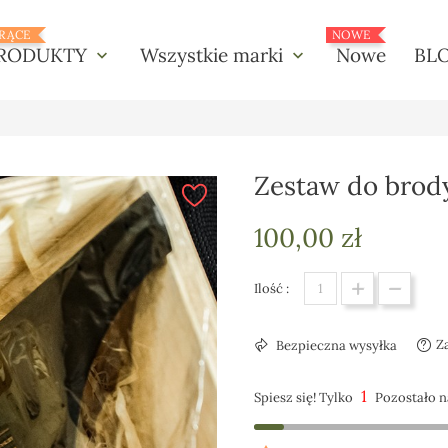
RĄCE
NOWE
RODUKTY
Wszystkie marki
Nowe
BL
keyboard_arrow_down
keyboard_arrow_down
Zestaw do brody
100,00 zł
Ilość :
Z
Bezpieczna wysyłka
1
Spiesz się! Tylko
Pozostało n