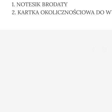
1. NOTESIK BRODATY
2. KARTKA OKOLICZNOŚCIOWA DO W
Rękodzieło24.pl
62-200 Gniezno
Polska
+48603377183
Promocje
info@rękodzieło24.pl
Nowe produk
Najczęściej 