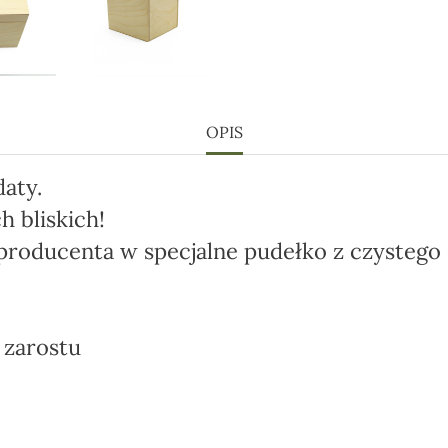
OPIS
aty.
h bliskich!
producenta w specjalne pudełko
z czystego
i zarostu